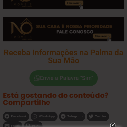
Receba Informações na Palma da
Sua Mão
Envie a Palavra "Sim"
Está gostando do conteúdo?
Compartilhe
Facebook
WhatsApp
Telegram
Twitter
Email
Print