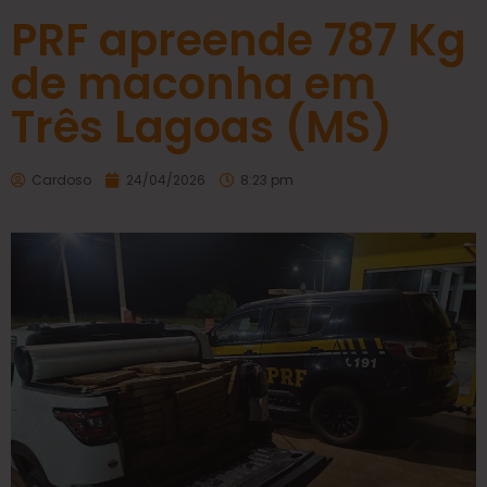
PRF apreende 787 Kg
de maconha em
Três Lagoas (MS)
Cardoso
24/04/2026
8:23 pm