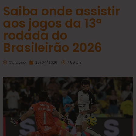
Saiba onde assistir
aos jogos da 13ª
rodada do
Brasileirão 2026
Cardoso
25/04/2026
7:56 am