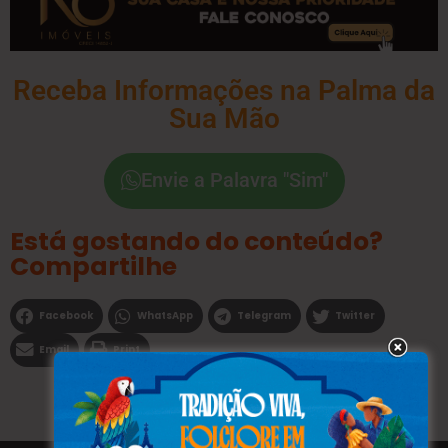
Receba Informações na Palma da
Sua Mão
Envie a Palavra "Sim"
Está gostando do conteúdo?
Compartilhe
Facebook
WhatsApp
Telegram
Twitter
Email
Print