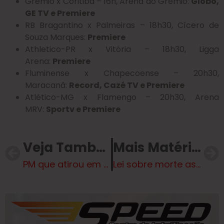
Grêmio x Coritiba – 16h, Arena do Grêmio:
Globo,
GE TV e Premiere
RB Bragantino x Palmeiras – 18h30, Cícero de
Souza Marques:
Premiere
Athletico-PR x Vitória – 18h30, Ligga
Arena:
Premiere
Fluminense x Chapecoense – 20h30,
Maracanã:
Record, Cazé TV e Premiere
Atlético-MG x Flamengo – 20h30, Arena
MRV:
Sportv e Premiere
Veja Também
Mais Matérias
PM que atirou em mulher é suspensa da corporação e fica sem arma
Lei sobre morte assistida não avança no Parlamento britânico