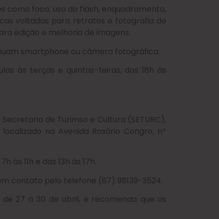
os como foco, uso do flash, enquadramento,
cas voltadas para retratos e fotografia de
ara edição e melhoria de imagens.
ossuam smartphone ou câmera fotográfica.
s às terças e quintas-feiras, das 18h às
 Secretaria de Turimso e Cultura (SETURC),
, localizado na Avenida Rosário Congro, nº
 às 11h e das 13h às 17h.
em contato pelo telefone (67) 98139-3524.
, de 27 a 30 de abril, e recomenda que os