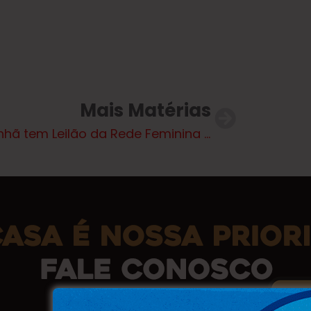
Mais Matérias
Amanhã tem Leilão da Rede Feminina de Combate ao Câncer em Três Lagoas