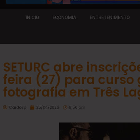
INICIO
ECONOMIA
ENTRETENIMENTO
SETURC abre inscriç
feira (27) para curso 
fotografia em Três L
Cardoso
25/04/2026
8:50 am