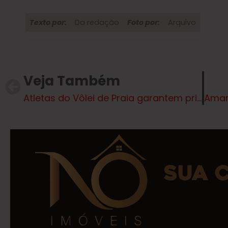
Texto por:
Da redação
Foto por:
Arquivo
Veja Também
Atletas do Vôlei de Praia garantem primeiro e segundo lugar em torneio de Brasilândia