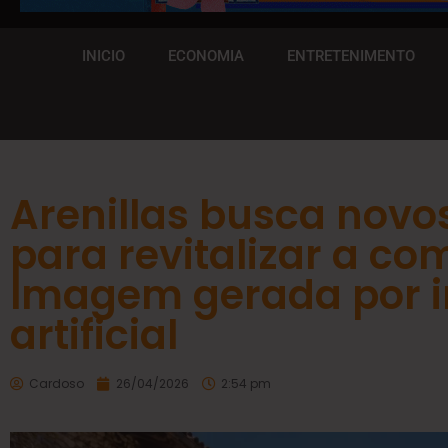
INICIO
ECONOMIA
ENTRETENIMENTO
Arenillas busca nov
para revitalizar a c
Imagem gerada por i
artificial
Cardoso
26/04/2026
2:54 pm