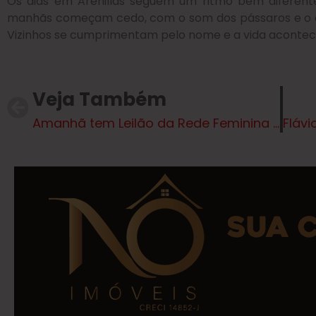
Os dias em Arenillas seguem um ritmo bem diferente
manhãs começam cedo, com o som dos pássaros e o ch
Vizinhos se cumprimentam pelo nome e a vida acontece 
Veja Também
Amanhã tem Leilão da Rede Feminina de Combate ao Câncer em Três Lagoas