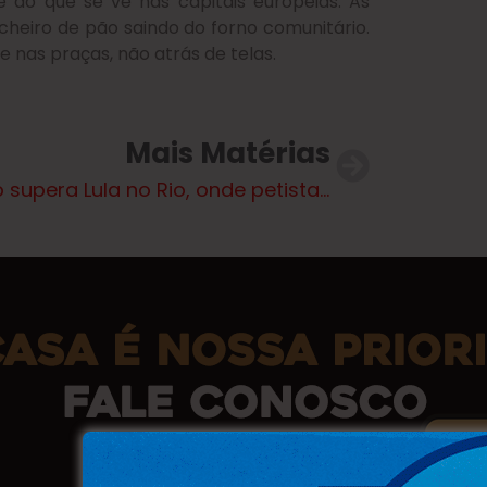
 do que se vê nas capitais europeias. As
eiro de pão saindo do forno comunitário.
nas praças, não atrás de telas.
Mais Matérias
Flávio supera Lula no Rio, onde petista tem reprovação de 55%