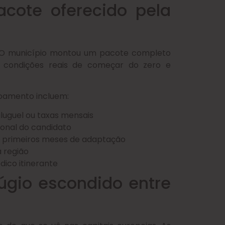
acote oferecido pela
. O município montou um pacote completo
m condições reais de começar do zero e
voamento incluem:
luguel ou taxas mensais
ional do candidato
 primeiros meses de adaptação
a região
ico itinerante
úgio escondido entre