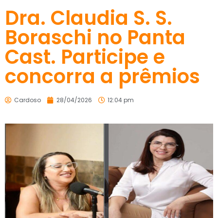
Dra. Claudia S. S.
Boraschi no Panta
Cast. Participe e
concorra a prêmios
Cardoso
28/04/2026
12:04 pm