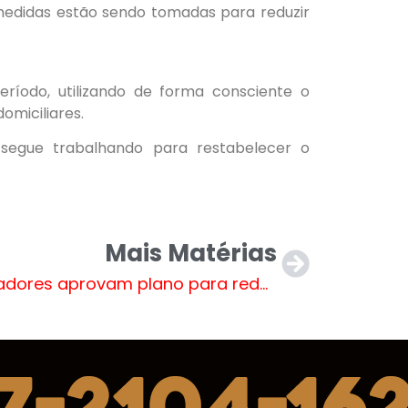
medidas estão sendo tomadas para reduzir
ríodo, utilizando de forma consciente o
omiciliares.
egue trabalhando para restabelecer o
Mais Matérias
Vereadores aprovam plano para reduzir déficit previdenciário e lei de proteção às abelhas