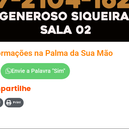
ormações na Palma da Sua Mão
Envie a Palavra "Sim"
partilhe
l
Print