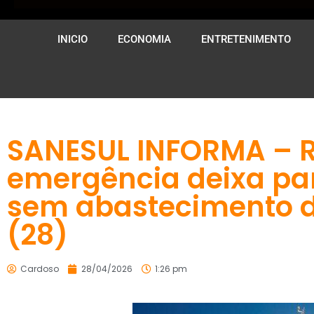
INICIO
ECONOMIA
ENTRETENIMENTO
SANESUL INFORMA – 
emergência deixa pa
sem abastecimento d
(28)
Cardoso
28/04/2026
1:26 pm