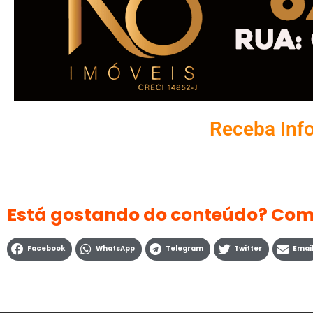
Receba Inf
Está gostando do conteúdo? Com
Facebook
WhatsApp
Telegram
Twitter
Emai