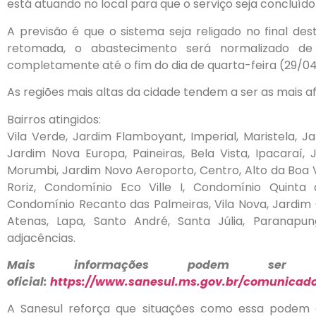
está atuando no local para que o serviço seja concluíd
A previsão é que o sistema seja religado no final de
retomada, o abastecimento será normalizado de 
completamente até o fim do dia de quarta-feira (29/04
As regiões mais altas da cidade tendem a ser as mais a
Bairros atingidos:
Vila Verde, Jardim Flamboyant, Imperial, Maristela, Ja
Jardim Nova Europa, Paineiras, Bela Vista, Ipacaraí
Morumbi, Jardim Novo Aeroporto, Centro, Alto da Boa Vi
Roriz, Condomínio Eco Ville I, Condomínio Quinta
Condomínio Recanto das Palmeiras, Vila Nova, Jardim C
Atenas, Lapa, Santo André, Santa Júlia, Paranap
adjacências.
Mais informações podem ser a
oficial:
https://www.sanesul.ms.gov.br/comunicado
A Sanesul reforça que situações como essa podem 