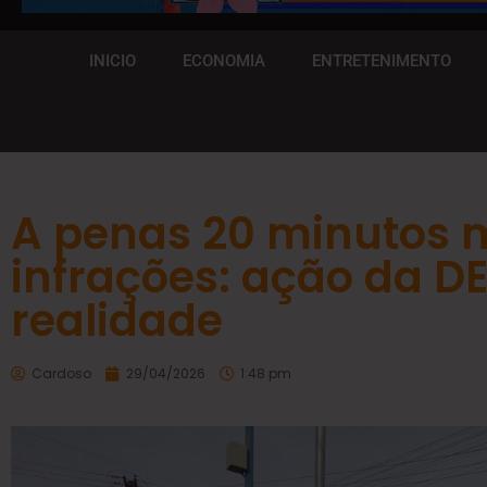
INICIO
ECONOMIA
ENTRETENIMENTO
A penas 20 minutos 
infrações: ação da 
realidade
Cardoso
29/04/2026
1:48 pm