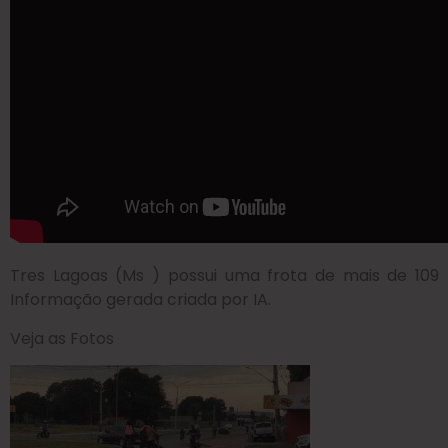
Tres Lagoas (Ms ) possui uma frota de mais de 109 m
Informação gerada criada por IA.
Veja as Fotos