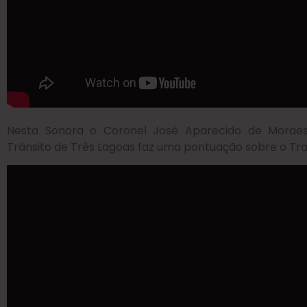
Nesta Sonora o Coronel José Aparecido de Moraes
Trânsito de Três Lagoas faz uma pontuação sobre o Tra