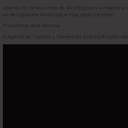
Apenas 20 minutos mais de 40 infrações e a maioria era
ou de Capacete levantado e mais ainda fumando.
Produzimos duas Sonoras
O Agente de Transito J. Oliveira fez uma esplicação vej