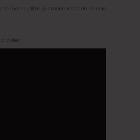
 de motociclitas pilotando Moto de chinelo
a o Vídeo