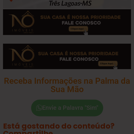
Receba Informações na Palma da
Sua Mão
Envie a Palavra "Sim"
Está gostando do conteúdo?
Compartilhe