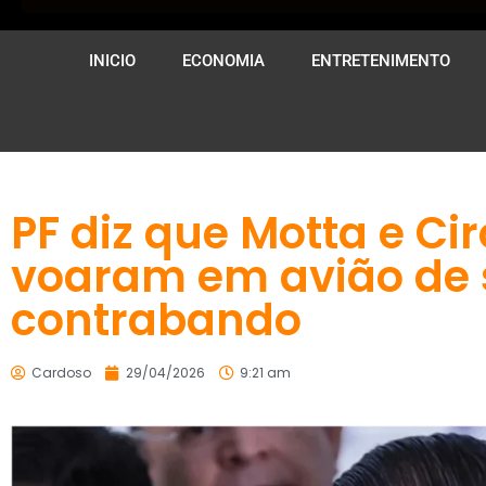
INICIO
ECONOMIA
ENTRETENIMENTO
PF diz que Motta e Ci
voaram em avião de 
contrabando
Cardoso
29/04/2026
9:21 am