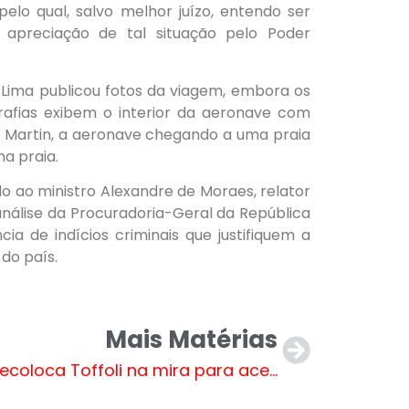
elo qual, salvo melhor juízo, entendo ser
 apreciação de tal situação pelo Poder
a Lima publicou fotos da viagem, embora os
afias exibem o interior da aeronave com
t Martin, a aeronave chegando a uma praia
a praia.
do ao ministro Alexandre de Moraes, relator
análise da Procuradoria-Geral da República
ia de indícios criminais que justifiquem a
do país.
Mais Matérias
Lula recoloca Toffoli na mira para acerto de contas, abrir vaga no STF e blindar Moraes