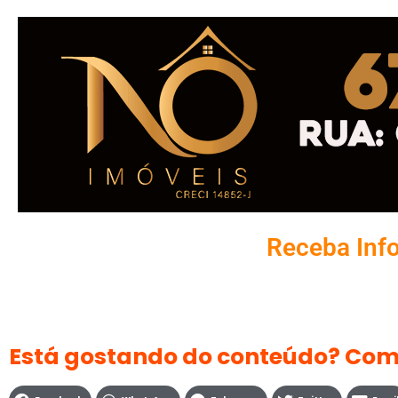
Receba Inf
Está gostando do conteúdo? Com