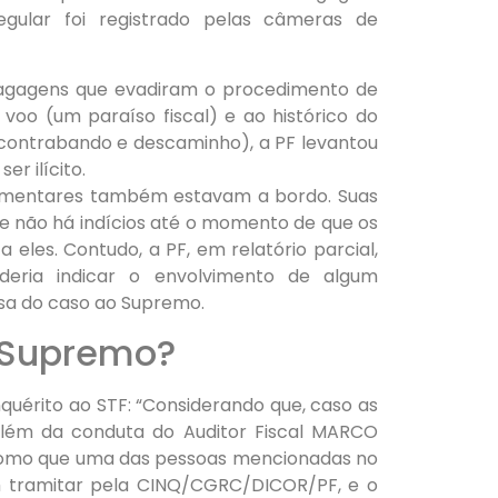
egular foi registrado pelas câmeras de
bagagens que evadiram o procedimento de
oo (um paraíso fiscal) e ao histórico do
o contrabando e descaminho), a PF levantou
r ilícito.
lamentares também estavam a bordo. Suas
e não há indícios até o momento de que os
eles. Contudo, a PF, em relatório parcial,
deria indicar o envolvimento de algum
ssa do caso ao Supremo.
o Supremo?
quérito ao STF: “Considerando que, caso as
além da conduta do Auditor Fiscal MARCO
 como que uma das pessoas mencionadas no
m tramitar pela CINQ/CGRC/DICOR/PF, e o