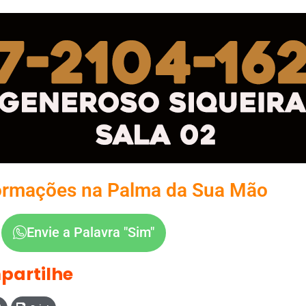
ormações na Palma da Sua Mão
Envie a Palavra "Sim"
partilhe