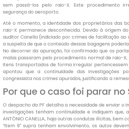
sem passá-los pelo raio-X. Este procedimento irr
segurança do aeroporto.
Até o momento, a identidade dos proprietários das 
raio-X permanece desconhecida. Devido à origem do v
auditor Canella (indiciado por crimes de facilitação a
a suspeita de que o conteúdo dessas bagagens poderia se
No decorrer da apuração, foi confirmado que os par
malas passaram pelo procedimento normal de raio-X, 
itens transportados de forma irregular pertencessem a 
apontou que a continuidade das investigações po
congressista nos crimes apurados, justificando a reme
Por que o caso foi parar n
O despacho da PF detalha a necessidade de enviar o in
investigações tenham continuidade e indiquem que, 
ANTÔNIO CANELLA, haja outras condutas ilícitas, bem
“item 9″ supra tenham envolvimento, os autos deve