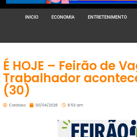
INICIO
ECONOMIA
ENTRETENIMENTO
É HOJE – Feirão de V
Trabalhador acontec
(30)
Cardoso
30/04/2026
8:53 am