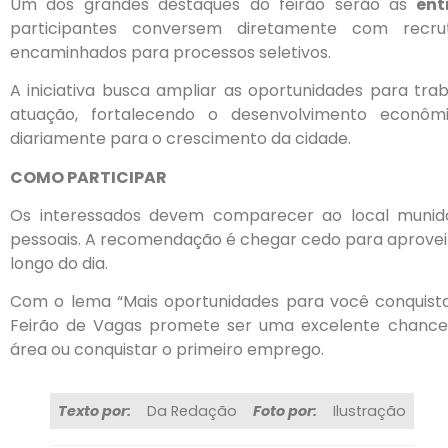
Um dos grandes destaques do feirão serão as
ent
participantes conversem diretamente com recr
encaminhados para processos seletivos.
A iniciativa busca ampliar as oportunidades para tra
atuação, fortalecendo o desenvolvimento econômi
diariamente para o crescimento da cidade.
COMO PARTICIPAR
Os interessados devem comparecer ao local munido
pessoais. A recomendação é chegar cedo para aproveit
longo do dia.
Com o lema “Mais oportunidades para você conquista
Feirão de Vagas promete ser uma excelente chanc
área ou conquistar o primeiro emprego.
Texto por:
Da Redação
Foto por:
Ilustração