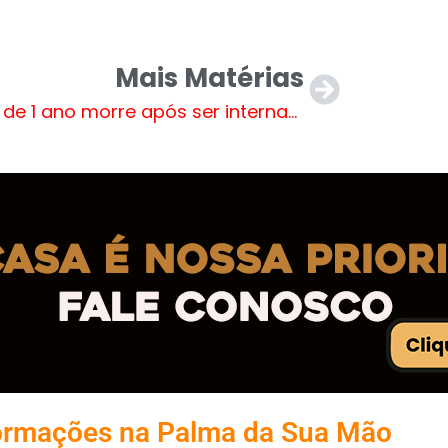
Mais Matérias
Bebê de 1 ano morre após ser internado com suspeita de estupro em Campo Grande
ormações na Palma da Sua Mão