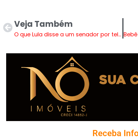
Veja Também
O que Lula disse a um senador por telefone após a derrota de Messias
Receba Inf