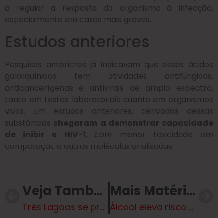
a regular a resposta do organismo à infecção,
especialmente em casos mais graves.
Estudos anteriores
Pesquisas anteriores já indicavam que esses ácidos
galoilquínicos tem atividades antifúngicas,
anticancerígenas e antivirais de amplo espectro,
tanto em testes laboratoriais quanto em organismos
vivos. Em estudos anteriores, derivados dessas
substâncias
chegaram a demonstrar capacidade
de inibir o HIV-1
, com menor toxicidade em
comparação a outras moléculas analisadas.
Veja Também
Mais Matérias
Três Lagoas se prepara para o 15º Torneio de Pesca Esportiva e convida população para grande festa no Balneário Municipal
Álcool eleva risco de demência mesmo em baixas doses, aponta estudo