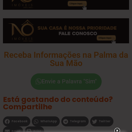
Receba Informações na Palma da
Sua Mão
Envie a Palavra "Sim"
Está gostando do conteúdo?
Compartilhe
Facebook
WhatsApp
Telegram
Twitter
Email
Print