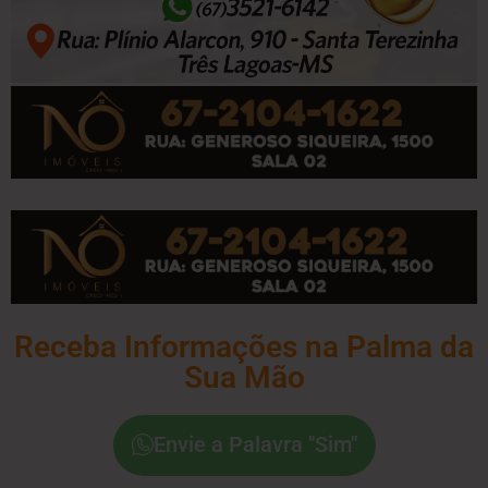
Receba Informações na Palma da
Sua Mão
Envie a Palavra "Sim"