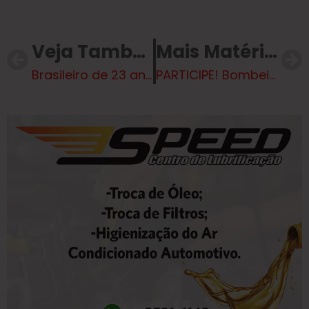
Veja Também
Mais Matérias
Brasileiro de 23 anos morreu na guerra da Ucrânia
PARTICIPE! Bombeiros de Três Lagoas na Campanha “Seu Abraço Aquece”