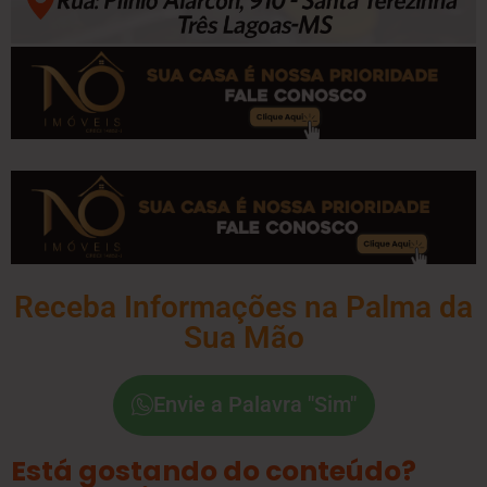
Receba Informações na Palma da
Sua Mão
Envie a Palavra "Sim"
Está gostando do conteúdo?