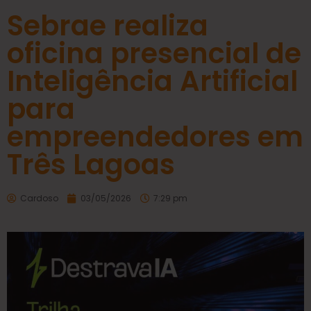
Sebrae realiza
oficina presencial de
Inteligência Artificial
para
empreendedores em
Três Lagoas
Cardoso
03/05/2026
7:29 pm