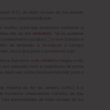
oubet (PT), do Mato Grosso do Sul, estado
tra como possível indicada.
ma mulher, para que possamos melhorar a
isse ele, ao site
MidiaMax
. “Se eu pudesse
conhecimento jurídico […] e tem trânsito e
além de defender e fortalecer o campo
er, fica a dica para o presidente Lula.”
 para o Supremo, a
ex-ministra
chegou a ser
do ano passado, com a resistência de parte
da, desta vez como possível indicada para a
de Federal do Rio de Janeiro (UFRJ) e é
a Pontifícia Universidade Católica de São
 três universidades de Mato Grosso do Sul