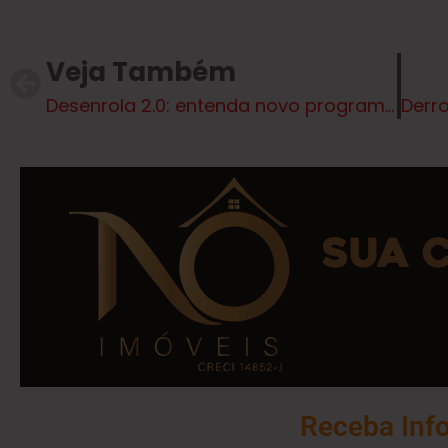
Veja Também
Desenrola 2.0: entenda novo programa e seu papel na estratégia de Lula para 2026
Receba Inf