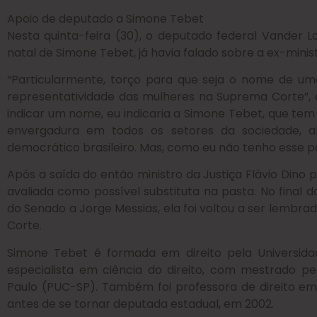
Apoio de deputado a Simone Tebet
Nesta quinta-feira (30), o deputado federal Vander L
natal de Simone Tebet, já havia falado sobre a ex-minis
“Particularmente, torço para que seja o nome de u
representatividade das mulheres na Suprema Corte”, d
indicar um nome, eu indicaria a Simone Tebet, que tem 
envergadura em todos os setores da sociedade, 
democrático brasileiro. Mas, como eu não tenho esse pod
Após a saída do então ministro da Justiça Flávio Dino
avaliada como possível substituta na pasta. No final 
do Senado a Jorge Messias, ela foi voltou a ser lembra
Corte.
Simone Tebet é formada em direito pela Universida
especialista em ciência do direito, com mestrado pel
Paulo (PUC-SP). Também foi professora de direito em
antes de se tornar deputada estadual, em 2002.