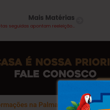
Mais Matérias
Derrotas seguidas apontam reeleição difícil para Lula
ormações na Palma da Sua Mão