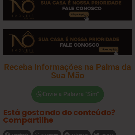
Receba Informações na Palma da
Sua Mão
Envie a Palavra "Sim"
Está gostando do conteúdo?
Compartilhe
Facebook
WhatsApp
Telegram
Twitter