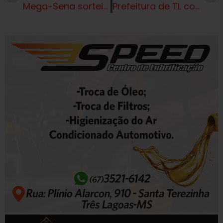
Mega-Sena sorteia prêmio acumulado em R$ 8 milhões nesta terça-feira
Prefeitura de TL convoca população para participação em audiências públicas sobre orçamento e prestação de contas