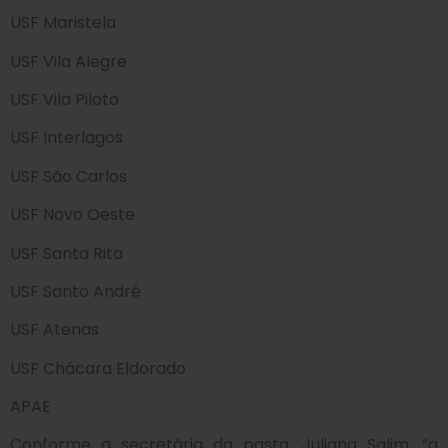
USF Maristela
USF Vila Alegre
USF Vila Piloto
USF Interlagos
USF São Carlos
USF Novo Oeste
USF Santa Rita
USF Santo André
USF Atenas
USF Chácara Eldorado
APAE
Conforme a secretária da pasta, Juliana Salim, “a