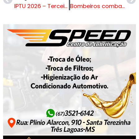
IPTU 2026 – Terceira parcela vence na próxima segunda-feira (11)
Bombeiros combatem grande incêndio no Ecoponto em Três Lagoas. VEJA O VÍDEO