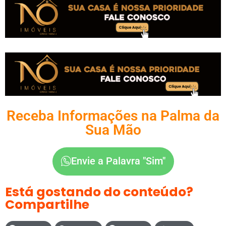
Receba Informações na Palma da
Sua Mão
Envie a Palavra "Sim"
Está gostando do conteúdo?
Compartilhe