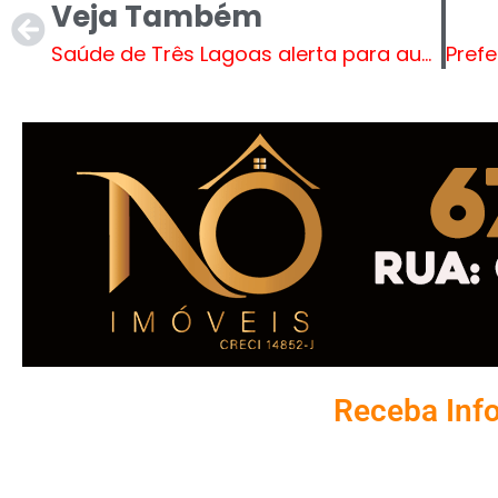
Veja Também
Saúde de Três Lagoas alerta para aumentos de Chikungunya no estado e reforça cuidados
Receba Inf