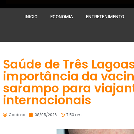
INICIO
ECONOMIA
ENTRETENIMENTO
Saúde de Três Lagoas
importância da vaci
sarampo para viajan
internacionais
Cardoso
08/05/2026
7:50 am