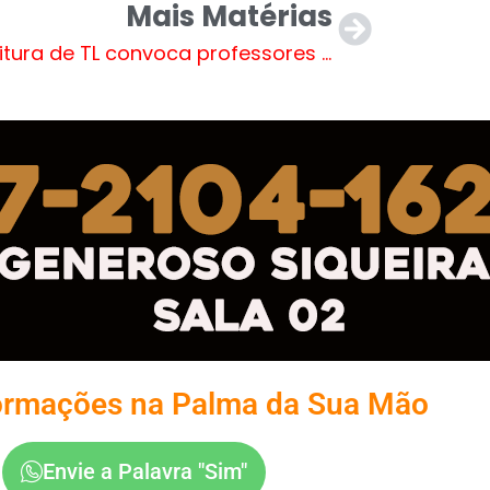
Mais Matérias
Prefeitura de TL convoca professores em caráter temporário do Processo Seletivo
ormações na Palma da Sua Mão
Envie a Palavra "Sim"