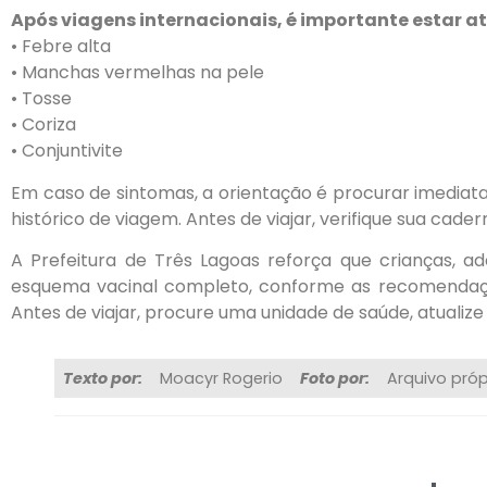
Após viagens internacionais, é importante estar at
• Febre alta
• Manchas vermelhas na pele
• Tosse
• Coriza
• Conjuntivite
Em caso de sintomas, a orientação é procurar imedia
histórico de viagem. Antes de viajar, verifique sua cader
A Prefeitura de Três Lagoas reforça que crianças, 
esquema vacinal completo, conforme as recomendaçõ
Antes de viajar, procure uma unidade de saúde, atualiz
Texto por:
Moacyr Rogerio
Foto por:
Arquivo próp