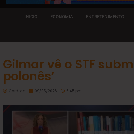
INICIO
ECONOMIA
ENTRETENIMENTO
Gilmar vê o STF subm
polonês’
Cardoso
09/05/2026
6:45 pm