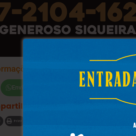
ormações na Palma da Sua Mão
Envie a Palavra "Sim"
partilhe
l
Print