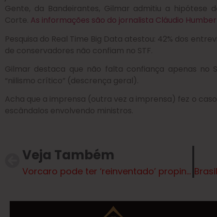
Gente, da Bandeirantes, Gilmar admitiu a hipótese d
Corte.
As informações são do jornalista Cláudio Humbert
Pesquisa do Real Time Big Data atestou: 42% dos entre
de conservadores não confiam no STF.
Gilmar destaca que não falta confiança apenas no S
“niilismo crítico” (descrença geral).
Acha que a imprensa (outra vez a imprensa) fez o caso M
escândalos envolvendo ministros.
Veja Também
Vorcaro pode ter ‘reinventado’ propina usando cartões de crédito sem limite