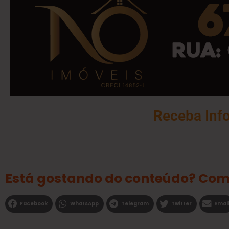
Receba Inf
Está gostando do conteúdo? Com
Facebook
WhatsApp
Telegram
Twitter
Emai