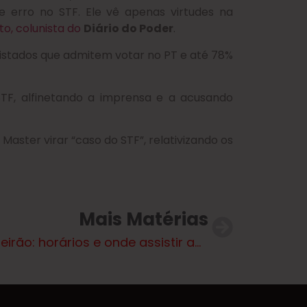
e erro no STF. Ele vê apenas virtudes na
o, colunista do
Diário do Poder
.
vistados que admitem votar no PT e até 78%
TF, alfinetando a imprensa e a acusando
aster virar “caso do STF”, relativizando os
Mais Matérias
Brasileirão: horários e onde assistir aos jogos da 15ª rodada