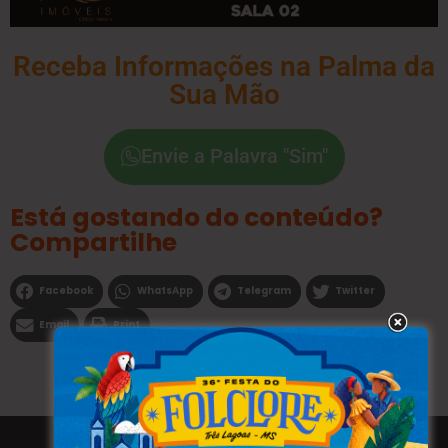
Receba Informações na Palma da
Sua Mão
Envie a Palavra "Sim"
Está gostando do conteúdo?
Compartilhe
Facebook
WhatsApp
Telegram
Twitter
Email
Print