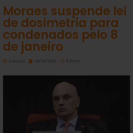
Moraes suspende lei
de dosimetria para
condenados pelo 8
de janeiro
Cardoso
09/05/2026
6:33 pm