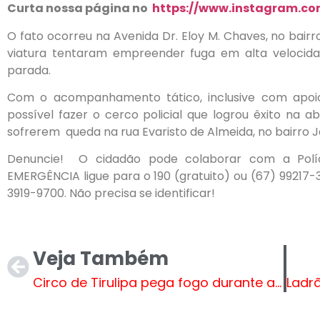
Curta nossa página no
https://www.instagram.com
O fato ocorreu na Avenida Dr. Eloy M. Chaves, no bai
viatura tentaram empreender fuga em alta velocid
parada.
Com o acompanhamento tático, inclusive com apoio d
possível fazer o cerco policial que logrou êxito na 
sofrerem queda na rua Evaristo de Almeida, no bairro 
Denuncie! O cidadão pode colaborar com a Políc
EMERGÊNCIA ligue para o 190 (gratuito) ou (67) 99217
3919-9700. Não precisa se identificar!
Veja Também
Circo de Tirulipa pega fogo durante a madrugada em Natal; vídeos mostram incêndio