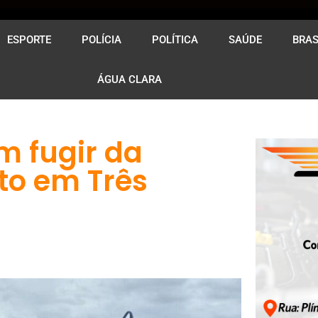
ESPORTE
POLÍCIA
POLÍTICA
SAÚDE
BRAS
ÁGUA CLARA
m fugir da
to em Três