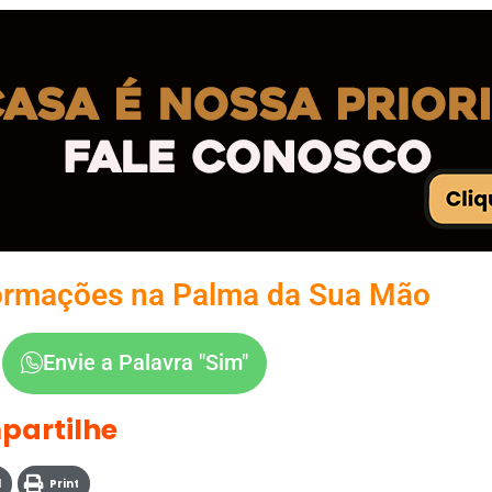
ormações na Palma da Sua Mão
Envie a Palavra "Sim"
partilhe
l
Print