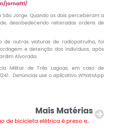
/jornaltl/
rro São Jorge. Quando os dois perceberam a
ade, desobedecendo reiteradas ordens de
e outras viaturas de radiopatrulha, foi
abordagem e detenção dos indivíduos, após
Jardim Alvorada.
ia Militar de Três Lagoas, em caso de
-3241. Denúncias use o aplicativo WhatsApp
Mais Matérias
Ladrão de bicicleta elétrica é preso em Três Lagoas