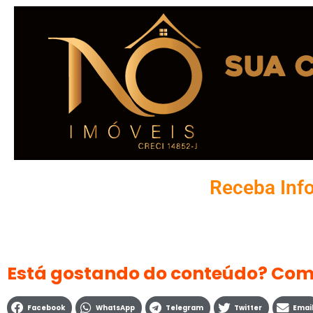
Receba Inf
Está gostando do conteúdo? Com
Facebook
WhatsApp
Telegram
Twitter
Emai