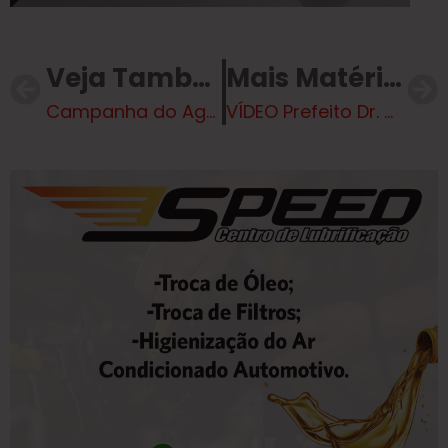
Veja Também
Mais Matérias
Campanha do Agasalho 2026 mobiliza Três Lagoas em corrente de solidariedade contra o frio
VÍDEO Prefeito Dr. Cassiano Maia empossa novos membros da Comissão de Acessibilidade