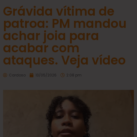
Grávida vítima de
patroa: PM mandou
achar joia para
acabar com
ataques. Veja vídeo
Cardoso
13/05/2026
2:08 pm