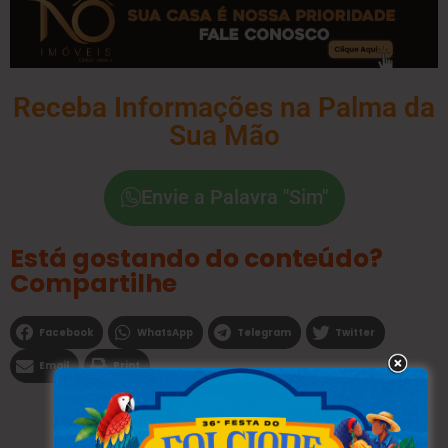
Receba Informações na Palma da
Sua Mão
Envie a Palavra "Sim"
Está gostando do conteúdo?
Compartilhe
Facebook
WhatsApp
Telegram
Twitter
Email
Print