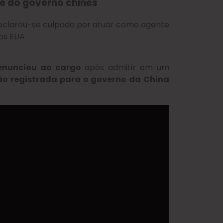
e do governo chinês
declarou-se culpada por atuar como agente
dos EUA
renunciou ao cargo
após admitir em um
ão registrada para o governo da China