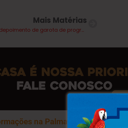
Mais Matérias
Veja depoimento de garota de programa sobre homem morto durante sexo. Vídeo
ormações na Palma da Sua Mão