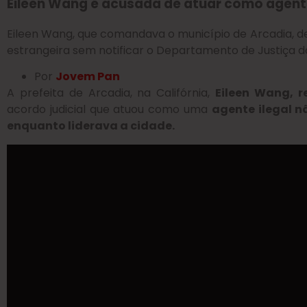
Eileen Wang é acusada de atuar como agent
Eileen Wang, que comandava o município de Arcadia, 
estrangeira sem notificar o Departamento de Justiça 
Por
Jovem Pan
A prefeita de Arcadia, na Califórnia,
Eileen Wang, 
acordo judicial que atuou como uma
agente ilegal n
enquanto liderava a cidade.