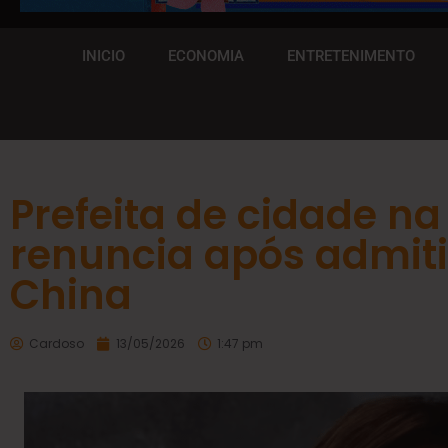
INICIO
ECONOMIA
ENTRETENIMENTO
Prefeita de cidade na
renuncia após admiti
China
Cardoso
13/05/2026
1:47 pm