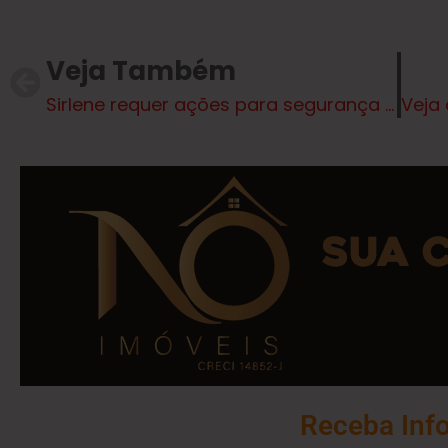
Veja Também
Sirlene requer ações para segurança no trânsito e melhorias em espaços públicos
Receba Inf