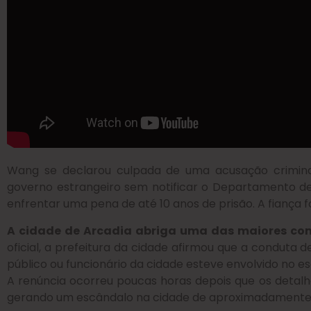
Wang se declarou culpada de uma acusação crimin
governo estrangeiro sem notificar o Departamento de 
enfrentar uma pena de até 10 anos de prisão. A fiança f
A cidade de Arcadia abriga uma das maiores co
oficial, a prefeitura da cidade afirmou que a conduta 
público ou funcionário da cidade esteve envolvido no 
A renúncia ocorreu poucas horas depois que os detalhe
gerando um escândalo na cidade de aproximadamente 5