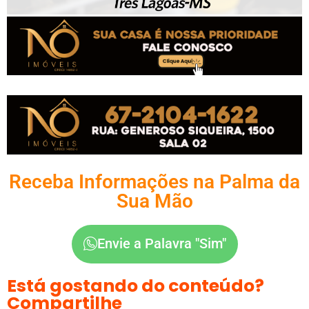
Receba Informações na Palma da
Sua Mão
Envie a Palavra "Sim"
Está gostando do conteúdo?
Compartilhe