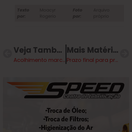
Texto
Moacyr
Foto
Arquivo
por:
Rogerio
por:
próprio
Veja Também
Mais Matérias
Acolhimento marca homenagem do Dia das Mães no Hospital Regional da Costa Leste
Prazo final para prestação de contas da Lei Paulo Gustavo é na próxima segunda (18)