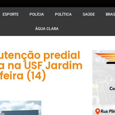
ESPORTE
POLÍCIA
POLÍTICA
SAÚDE
BRAS
ÁGUA CLARA
utenção predial
a na USF Jardim
eira (14)