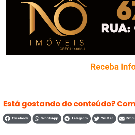
Receba Inf
Está gostando do conteúdo? Com
Facebook
WhatsApp
Telegram
Twitter
Emai