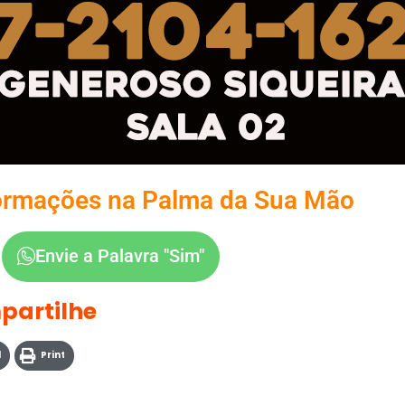
ormações na Palma da Sua Mão
Envie a Palavra "Sim"
partilhe
l
Print