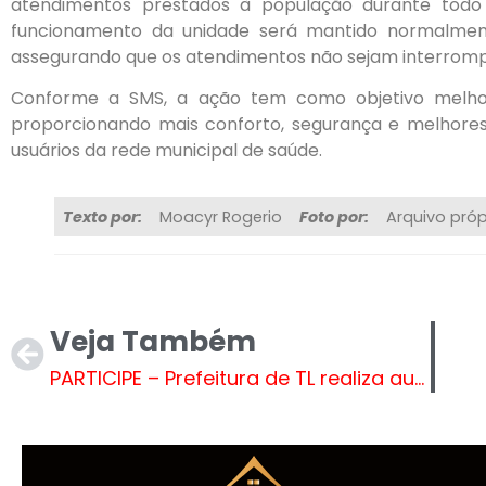
atendimentos prestados à população durante todo
funcionamento da unidade será mantido normalmen
assegurando que os atendimentos não sejam interromp
Conforme a SMS, a ação tem como objetivo melhora
proporcionando mais conforto, segurança e melhores
usuários da rede municipal de saúde.
Texto por:
Moacyr Rogerio
Foto por:
Arquivo próp
Veja Também
PARTICIPE – Prefeitura de TL realiza audiência pública para prestação de contas do 1º quadrimestre de 2026