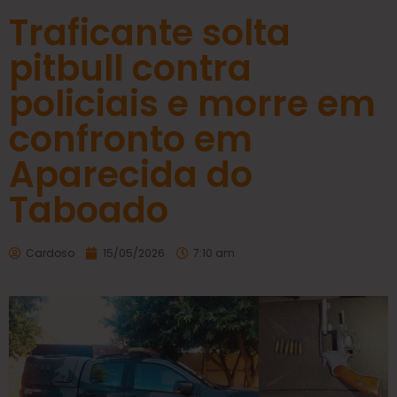
Traficante solta
pitbull contra
policiais e morre em
confronto em
Aparecida do
Taboado
Cardoso
15/05/2026
7:10 am