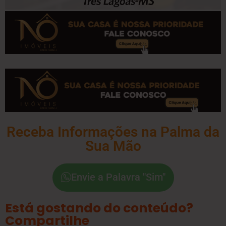
Receba Informações na Palma da
Sua Mão
Envie a Palavra "Sim"
Está gostando do conteúdo?
Compartilhe