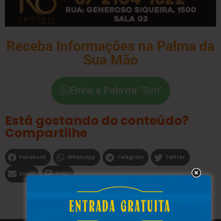
Receba Informações na Palma da
Sua Mão
Envie a Palavra "Sim"
Está gostando do conteúdo?
Compartilhe
Facebook
WhatsApp
Telegram
Twitter
Email
Print