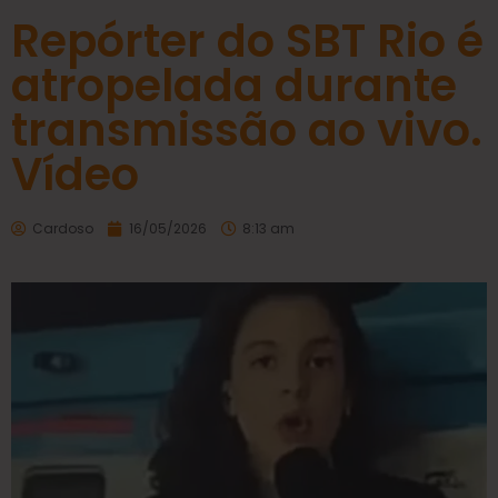
Repórter do SBT Rio é
atropelada durante
transmissão ao vivo.
Vídeo
Cardoso
16/05/2026
8:13 am