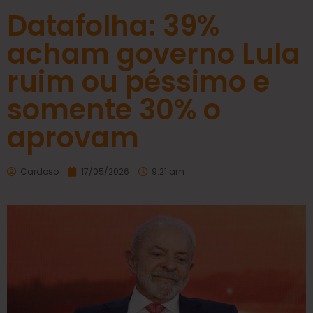
Datafolha: 39%
acham governo Lula
ruim ou péssimo e
somente 30% o
aprovam
Cardoso
17/05/2026
9:21 am