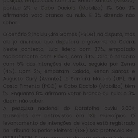
posição, empatados com 3%. Renan Santos (Missão)
pontua 2% e Cabo Daciolo (Mobiliza) 1%. São 9%
afirmando voto branco ou nulo. E 3% dizendo não
saber.
O cenário 2 incluiu Ciro Gomes (PSDB) na disputa, mas
ele já anunciou que disputará o governo do Ceará.
Neste contexto, Lula lidera com 37%, empatado
tecnicamente com Flávio, com 34%. Ciro é terceiro
com 5% das intenções de voto., seguido por Zema
(4%). Com 2%, empatam Caiado, Renan Santos e
Augusto Cury (Avante). E Samara Martins (UP), Rui
Costa Pimenta (PCO) e Cabo Daciolo (Mobiliza) têm
1%. Enquanto 8% afirmam votar branco ou nulo; e 3%
dizem não saber.
A pesquisa nacional do Datafolha ouviu 2.004
brasileiros em entrevistas em 139 municípios. O
levantamento de intenções de votos está registrado
no Tribunal Superior Eleitoral (TSE) sob protocolo BR-
00290/2026. E tem margem de erro máxima é de dois