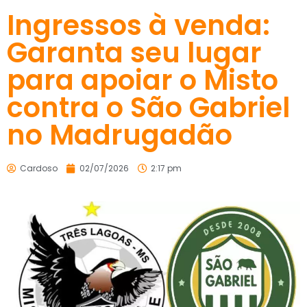
Ingressos à venda:
Garanta seu lugar
para apoiar o Misto
contra o São Gabriel
no Madrugadão
Cardoso
02/07/2026
2:17 pm