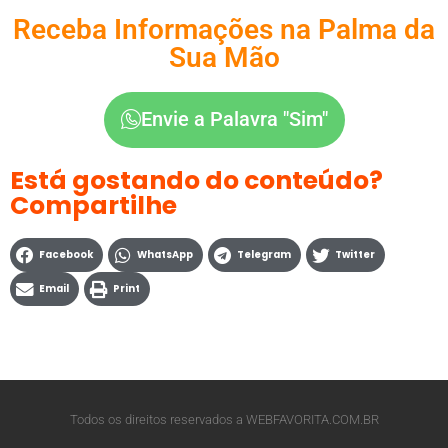
Receba Informações na Palma da
Sua Mão
Envie a Palavra "Sim"
Está gostando do conteúdo?
Compartilhe
Facebook
WhatsApp
Telegram
Twitter
Email
Print
Todos os direitos reservados a WEBFAVORITA.COM.BR