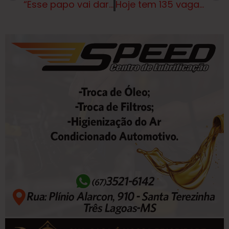
“Esse papo vai dar FBI, mano”, diz alvo dos EUA por elo com PCC
Hoje tem 135 vagas de emprego te esperando em Três Lagoas e região