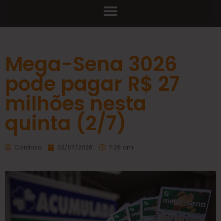
Mega-Sena 3026
pode pagar R$ 27
milhões nesta
quinta (2/7)
Cardoso
02/07/2026
7:29 am