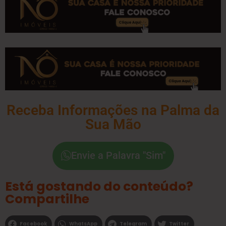
Receba Informações na Palma da
Sua Mão
Envie a Palavra "Sim"
Está gostando do conteúdo?
Compartilhe
Facebook
WhatsApp
Telegram
Twitter