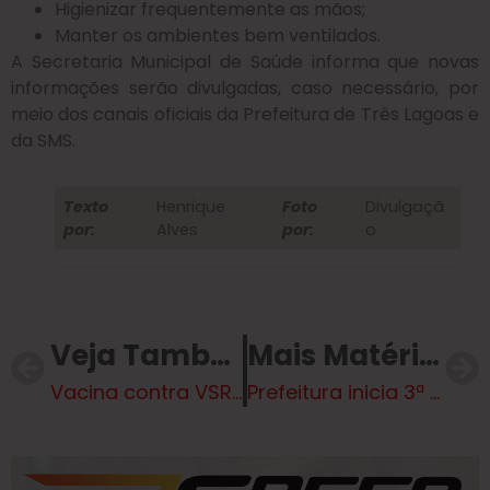
Higienizar frequentemente as mãos;
Manter os ambientes bem ventilados.
A Secretaria Municipal de Saúde informa que novas
informações serão divulgadas, caso necessário, por
meio dos canais oficiais da Prefeitura de Três Lagoas e
da SMS.
Texto
Henrique
Foto
Divulgaçã
por:
Alves
por:
o
Veja Também
Mais Matérias
Vacina contra VSR em idosos reduz internações em 75%
Prefeitura inicia 3ª etapa das obras no Jd. Alvorada e amplia transformação em região historicamente afetada por alagamentos