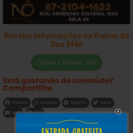
Receba Informações na Palma da
Sua Mão
Envie a Palavra "Sim"
Está gostando do conteúdo?
Compartilhe
Facebook
WhatsApp
Telegram
Twitter
Email
Print