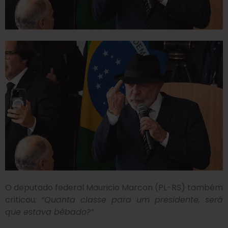
O deputado federal Mauricio Marcon (PL-RS) também
criticou:
“Quanta classe para um presidente, será
que estava bêbado?”