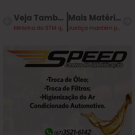
Veja Também
Mais Matérias
Ministra do STM que recebeu R$700 mil de empresa ‘fantasma’ foi indicada por Gleisi
Justiça mantém precatório de R$ 1,3 milhão a ex-major condenado por tráfico