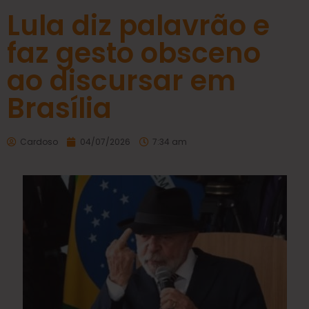
Lula diz palavrão e
faz gesto obsceno
ao discursar em
Brasília
Cardoso
04/07/2026
7:34 am