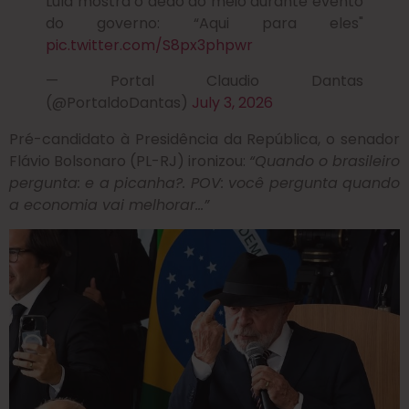
Lula mostra o dedo do meio durante evento
do governo: “Aqui para eles"
pic.twitter.com/S8px3phpwr
— Portal Claudio Dantas
(@PortaldoDantas)
July 3, 2026
Pré-candidato à Presidência da República, o senador
Flávio Bolsonaro (PL-RJ) ironizou:
“Quando o brasileiro
pergunta: e a picanha?. POV: você pergunta quando
a economia vai melhorar…”