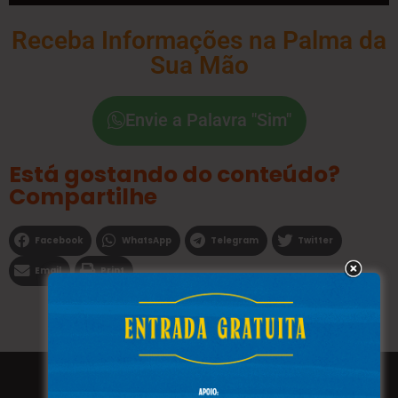
Receba Informações na Palma da
Sua Mão
Envie a Palavra "Sim"
Está gostando do conteúdo?
Compartilhe
Facebook
WhatsApp
Telegram
Twitter
Email
Print
Todos os direitos reservados a WEBFAVORITA.COM.BR