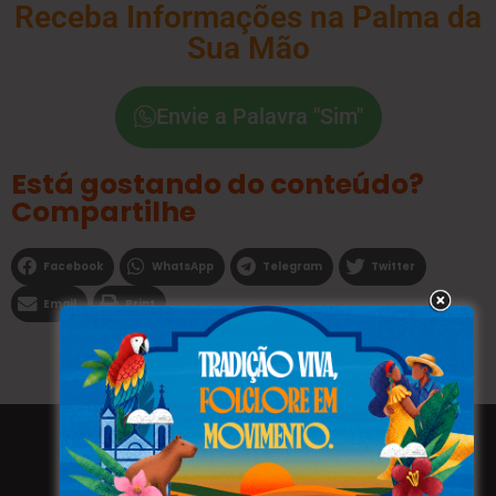
Receba Informações na Palma da
Sua Mão
Envie a Palavra "Sim"
Está gostando do conteúdo?
Compartilhe
Facebook
WhatsApp
Telegram
Twitter
Email
Print
Todos os direitos reservados a WEBFAVORITA.COM.BR