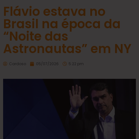
Flávio estava no
Brasil na época da
“Noite das
Astronautas” em NY
Cardoso
05/07/2026
5:22 pm