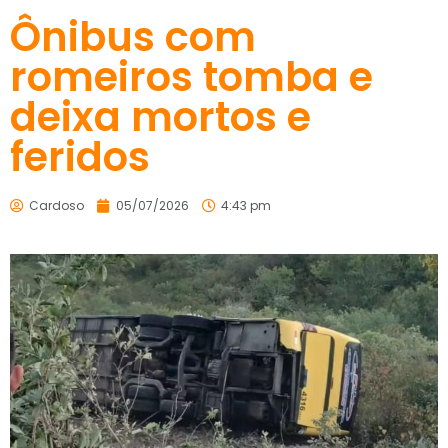
Ônibus com
romeiros tomba e
deixa mortos e
feridos
Cardoso
05/07/2026
4:43 pm