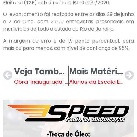
Eleitoral (TSE) sob o número RJ-05681/2026.
O levantamento foi realizado entre os dias 29 de junho
e 2 de julho, com 2.500 entrevistas presenciais em
municípios de todo o estado do Rio de Janeiro.
A margem de erro é de 1,9 ponto percentual, para
mais ou para menos, com nível de confiança de 95%.
Veja Também
Mais Matérias
Obra ‘inaugurada’ por Lula na Paraíba já arrebentou
Alunos da Escola Estadual Bom Jesus conhecem a história de Três Lagoas em visita à Diretoria de Cultura da SETURC