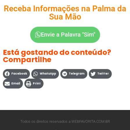
Receba Informações na Palma da
Sua Mão
Envie a Palavra "Sim"
Está gostando do conteúdo?
Compartilhe
Facebook
WhatsApp
Telegram
Twitter
Email
Print
Todos os direitos reservados a WEBFAVORITA.COM.BR