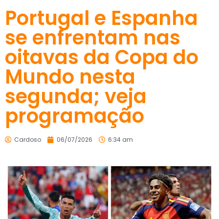
Portugal e Espanha
se enfrentam nas
oitavas da Copa do
Mundo nesta
segunda; veja
programação
Cardoso
06/07/2026
6:34 am