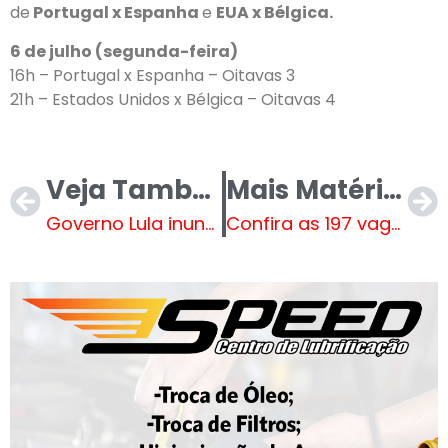
de
Portugal x Espanha
e
EUA x Bélgica.
6 de julho (segunda-feira)
16h – Portugal x Espanha – Oitavas 3
21h – Estados Unidos x Bélgica – Oitavas 4
Veja Também
Mais Matérias
Governo Lula inundou o Planalto com terceirizados
Confira as 197 vagas de emprego que estão te esperando na Casa do Trabalhador