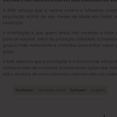
VACINA CONTINUA DISPONÍVEL NAS UNIDADES DE SA
A SMS reforça que a vacina contra a Influenza conti
população acima de seis meses de idade em todas as
município.
A orientação é que quem ainda não recebeu a dose 
para se vacinar. Além da proteção individual, a imuniza
grupos mais vulneráveis e contribui para evitar casos 
gripe.
A SMS destaca que a vacinação é a forma mais eficaz d
compromisso de continuar promovendo ações que facil
até o alcance de uma cobertura vacinal cada vez maio
Texto por:
Henrique Alves
Foto por:
Arquivo