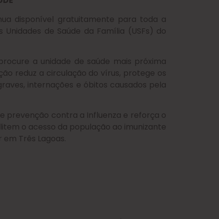
ÚDE
nua disponível gratuitamente para toda a
 Unidades de Saúde da Família (USFs) do
procure a unidade de saúde mais próxima
ção reduz a circulação do vírus, protege os
graves, internações e óbitos causados pela
e prevenção contra a Influenza e reforça o
item o acesso da população ao imunizante
r em Três Lagoas.