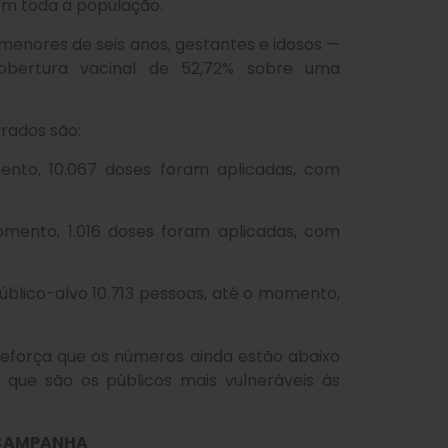
 em toda a população.
 menores de seis anos, gestantes e idosos —
obertura vacinal de 52,72% sobre uma
trados são:
ento, 10.067 doses foram aplicadas, com
omento, 1.016 doses foram aplicadas, com
úblico-alvo 10.713 pessoas, até o momento,
reforça que os números ainda estão abaixo
 que são os públicos mais vulneráveis às
 CAMPANHA