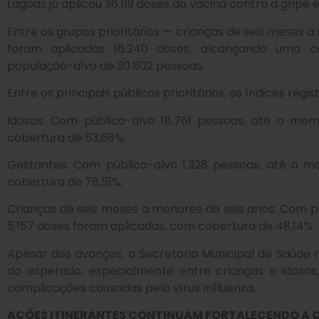
Lagoas já aplicou 36.119 doses da vacina contra a gripe
Entre os grupos prioritários — crianças de seis meses a
foram aplicadas 16.240 doses, alcançando uma c
população-alvo de 30.802 pessoas.
Entre os principais públicos prioritários, os índices regis
Idosos: Com público-alvo 18.761 pessoas, até o mom
cobertura de 53,66%;
Gestantes: Com público-alvo 1.328 pessoas, até o m
cobertura de 76,51%;
Crianças de seis meses a menores de seis anos: Com p
5.157 doses foram aplicadas, com cobertura de 48,14%.
Apesar dos avanços, a Secretaria Municipal de Saúde 
do esperado, especialmente entre crianças e idosos,
complicações causadas pelo vírus Influenza.
AÇÕES ITINERANTES CONTINUAM FORTALECENDO A