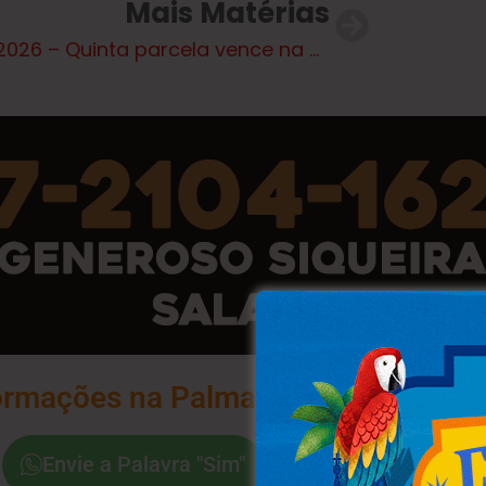
Mais Matérias
IPTU 2026 – Quinta parcela vence na próxima sexta-feira (10)
ormações na Palma da Sua Mão
Envie a Palavra "Sim"