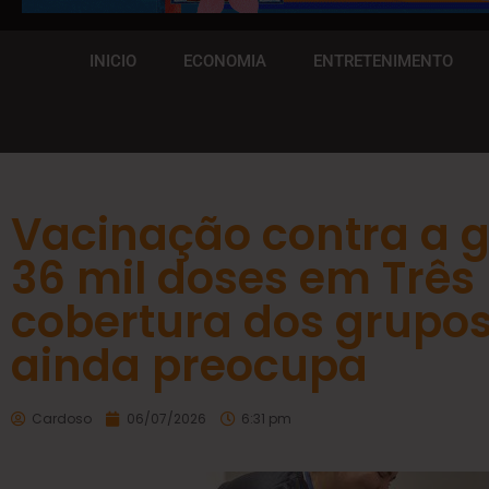
INICIO
ECONOMIA
ENTRETENIMENTO
Vacinação contra a g
36 mil doses em Três
cobertura dos grupos 
ainda preocupa
Cardoso
06/07/2026
6:31 pm