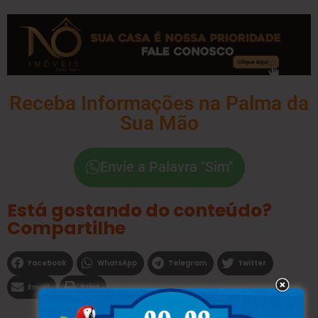
Receba Informações na Palma da
Sua Mão
Envie a Palavra "Sim"
Está gostando do conteúdo?
Compartilhe
Facebook
WhatsApp
Telegram
Twitter
Email
Print