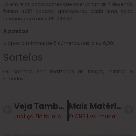
Já entre os apostadores que acertaram as 4 dezenas,
foram 4012 apostas ganhadoras, cada uma delas
levando para casa R$ 744,64.
Apostas
A aposta mínima, de 6 números, custa R$ 6,00.
Sorteios
Os sorteios são realizados às terças, quintas e
sábados.
Veja Também
Mais Matérias
Justiça Eleitoral começa a convocar mesários para eleições de 2026
O CNPJ vai mudar? Tire as principais dúvidas sobre o tema