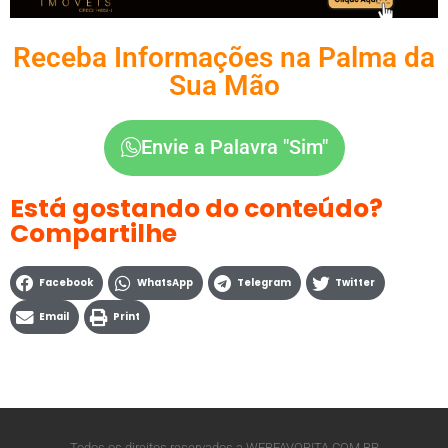
Receba Informações na Palma da
Sua Mão
Envie a Palavra "Sim"
Está gostando do conteúdo?
Compartilhe
Facebook
WhatsApp
Telegram
Twitter
Email
Print
Todos os direitos reservados a WEBFAVORITA.COM.BR