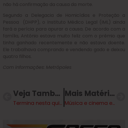
não há confirmação da causa da morte.
Segundo a Delegacia de Homicídios e Proteção a
Pessoa (DHPP), o Instituto Médico Legal (IML) ainda
fará a perícia para apurar a causa. De acordo com a
família, Antônio estava muito feliz com o prêmio que
tinha ganhado recentemente e não estava doente.
Ele trabalhava comprando e vendendo gado e deixou
quatro filhos.
Com informações: Metrópoles
Veja Também
Mais Matérias
Termina nesta quinta-feira o prazo para justificar ausência no primeiro turno das Eleições 2024
Música e cinema encantam Três Lagoas na Apresentação “Luz, Câmera e Música”