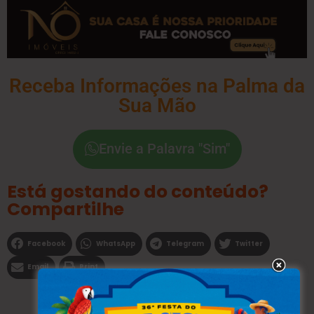
Receba Informações na Palma da
Sua Mão
Envie a Palavra "Sim"
Está gostando do conteúdo?
Compartilhe
Facebook
WhatsApp
Telegram
Twitter
Email
Print