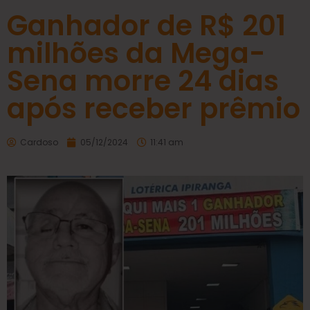
Ganhador de R$ 201
milhões da Mega-
Sena morre 24 dias
após receber prêmio
Cardoso
05/12/2024
11:41 am