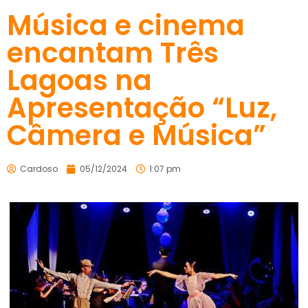
Música e cinema
encantam Três
Lagoas na
Apresentação “Luz,
Câmera e Música”
Cardoso
05/12/2024
1:07 pm