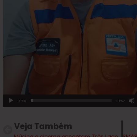
00:00
01:52
Veja Também
Música e cinema encantam Três Lagoas na Apresentação “Luz, Câmera e Música”