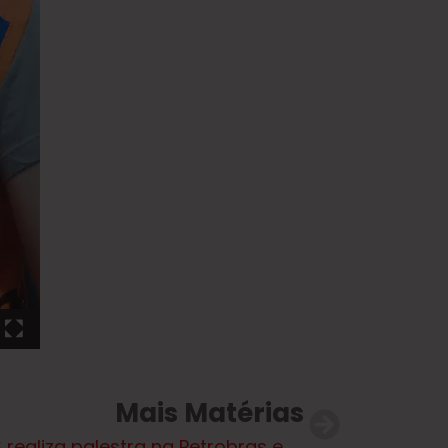
Mais Matérias
SMAS realiza palestra na Petrobras em alusão ao “Dia Nacional de Mobilização dos Homens pelo Fim da Violência Contra as Mulheres”