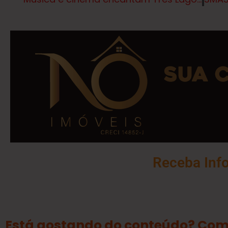
Receba Inf
Está gostando do conteúdo? Com