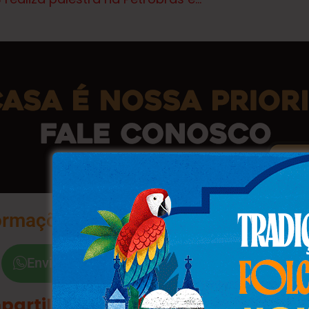
ormações na Palma da Sua Mão
Envie a Palavra "Sim"
partilhe