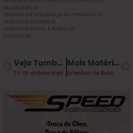
REPRESENTANTE COMERCIAL AUTÔNOMO 01
SALGADEIRO 01
TÉCNICO EM SEGURANÇA DO TRABALHO 01
VENDEDOR INTERNO 01
VENDEDOR PORTA A PORTA 02
ZELADOR 02
Veja Também
Mais Matérias
TJ-SP ordena implementação de medidas contra abusos em presídios de São Paulo
Artesãos de Bataguassu lançam catálogo com peças autorais e celebram novas oportunidades de mercado