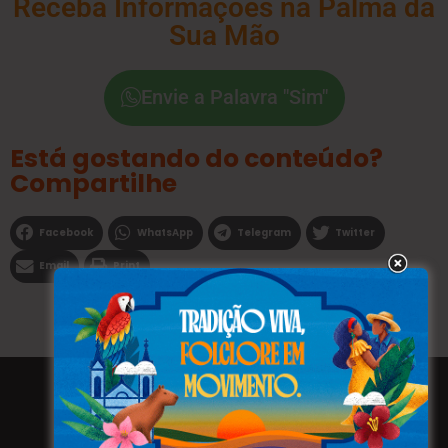
Receba Informações na Palma da
Sua Mão
Envie a Palavra "Sim"
Está gostando do conteúdo?
Compartilhe
Facebook
WhatsApp
Telegram
Twitter
Email
Print
Todos os direitos reservados a WEBFAVORITA.COM.BR