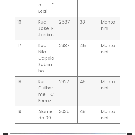
o E.
Leal
16
Rua
2587
38
Monta
José P.
nini
Jardim
17
Rua
2987
45
Monta
Nilo
nini
Capelo
Sobrin
ho
18
Rua
2927
46
Monta
Guilher
nini
me C.
Ferraz
19
Alame
3035
48
Monta
da 09
nini