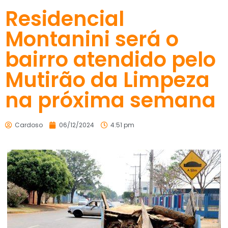
Residencial
Montanini será o
bairro atendido pelo
Mutirão da Limpeza
na próxima semana
Cardoso
06/12/2024
4:51 pm