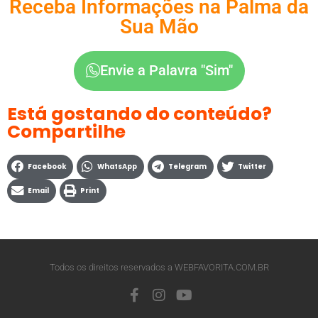
Receba Informações na Palma da
Sua Mão
Envie a Palavra "Sim"
Está gostando do conteúdo?
Compartilhe
Facebook
WhatsApp
Telegram
Twitter
Email
Print
Todos os direitos reservados a WEBFAVORITA.COM.BR