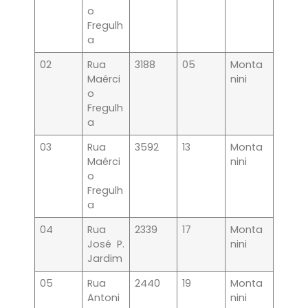
o
Fregulh
a
02
Rua
3188
05
Monta
Maérci
nini
o
Fregulh
a
03
Rua
3592
13
Monta
Maérci
nini
o
Fregulh
a
04
Rua
2339
17
Monta
José P.
nini
Jardim
05
Rua
2440
19
Monta
Antoni
nini