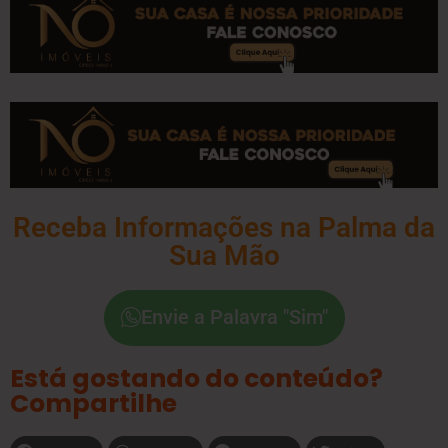
Receba Informações na Palma da
Sua Mão
Envie a Palavra "Sim"
Está gostando do conteúdo?
Compartilhe