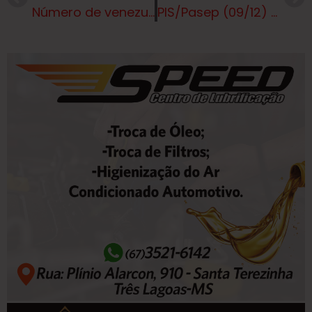
Número de venezuelanos presos em Roraima aumentou 500% em 6 anos
PIS/Pasep (09/12) novas regras para saque do abono salarial