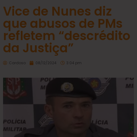
Vice de Nunes diz
que abusos de PMs
refletem “descrédito
da Justiça”
Cardoso
08/12/2024
3:04 pm