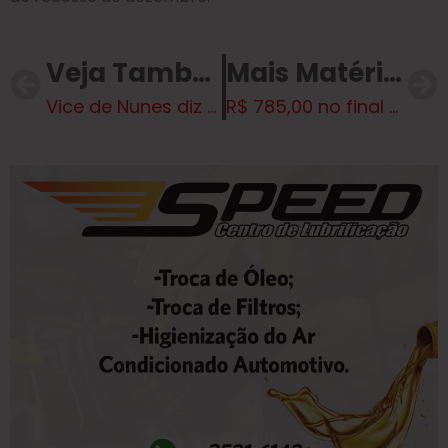
Veja Também
Mais Matérias
Vice de Nunes diz que abusos de PMs refletem “descrédito da Justiça”
R$ 785,00 no final do ano: Bolsa Família e Vale-Gás juntos em Dezembro