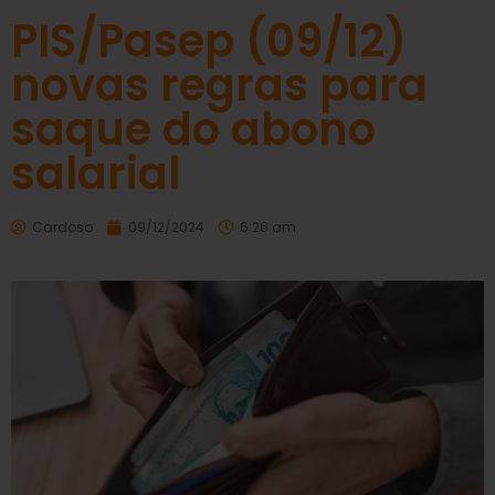
PIS/Pasep (09/12)
novas regras para
saque do abono
salarial
Cardoso
09/12/2024
6:26 am