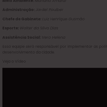
Meio Ambiente:
Mariana Amaral
Administração:
Jardel Paulber
Chefe de Gabinete:
Luiz Henrique Gusmão
Esporte:
Walter da Silva Dias
Assistência Social:
Vera Helena
Essa equipe será responsável por implementar as políti
desenvolvimento da cidade.
Veja o Vídeo