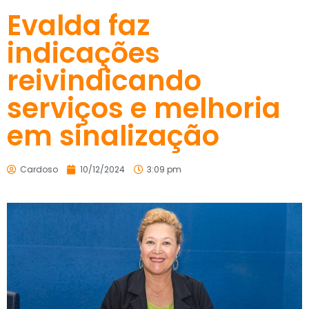
Evalda faz
indicações
reivindicando
serviços e melhoria
em sinalização
Cardoso
10/12/2024
3:09 pm